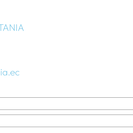
TANIA
nació
ia.ec