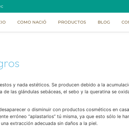
ec
CIO
COMO NACIÓ
PRODUCTOS
BLOG
CO
gros
estos y nada estéticos. Se producen debido a la acumulaci
va de las glándulas sebáceas, el sebo y la queratina se ox
 desaparecer o disminuir con productos cosméticos en casa
te erróneo “aplastarlos” tú misma, ya que esto sólo le hará 
 una extracción adecuada sin daños a la piel.