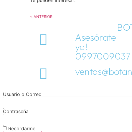
Te pueden interesar:
< ANTERIOR
BO
Asesórate
ya!
Inicio
0997009037
Como 
Tienda
ventas@botan
Usuario o Correo
Contraseña
Recordarme