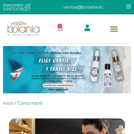
Asesórate ya!
ventas@botania.ec
0997009037
0
Inicio
/ Como nació