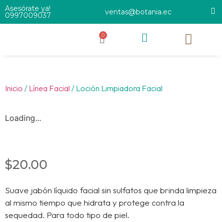
Asesórate ya!
ventas@botania.ec
0997009037
0
Inicio
/
Línea Facial
/ Loción Limpiadora Facial
Loading...
$
20.00
Suave jabón líquido facial sin sulfatos que brinda limpieza
al mismo tiempo que hidrata y protege contra la
sequedad. Para todo tipo de piel.