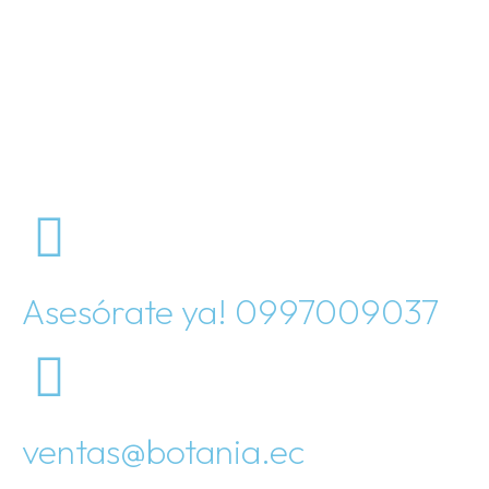
Asesórate ya! 0997009037
ventas@botania.ec