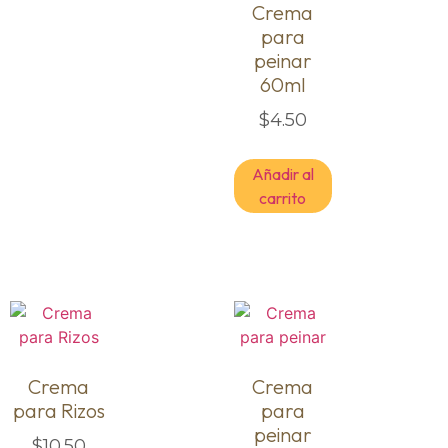
Crema
para
peinar
60ml
$
4.50
Añadir al
carrito
Crema
Crema
para Rizos
para
peinar
$
10.50