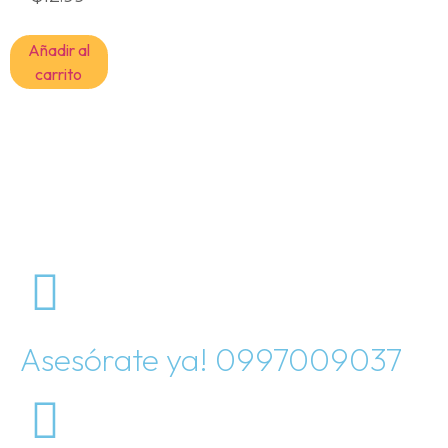
Añadir al
carrito
Asesórate ya! 0997009037