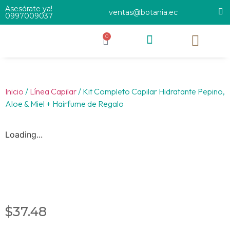
Asesórate ya!
ventas@botania.ec
0997009037
0
Inicio
/
Línea Capilar
/ Kit Completo Capilar Hidratante Pepino,
Aloe & Miel + Hairfume de Regalo
Loading...
$
37.48