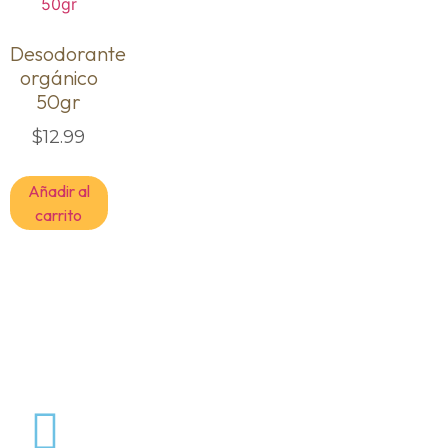
Desodorante
orgánico
50gr
$
12.99
Añadir al
carrito