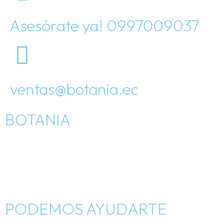
Asesórate ya! 0997009037
ventas@botania.ec
BOTANIA
Inicio
Como nació
Tienda
PODEMOS AYUDARTE