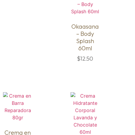
Okaasana
– Body
Splash
60ml
$
12.50
Crema en