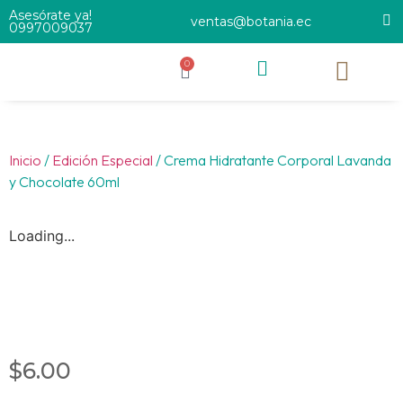
Asesórate ya!
ventas@botania.ec
0997009037
0
Inicio
/
Edición Especial
/ Crema Hidratante Corporal Lavanda
y Chocolate 60ml
Loading...
$
6.00