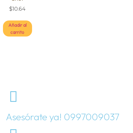
$
10.64
Añadir al
carrito
Asesórate ya! 0997009037