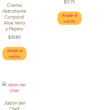
$
9.75
Crema
Hidratante
Añadir al
Corporal
carrito
Aloe Vera
y Pepino
$
18.85
Añadir al
carrito
Jabón del
Chef