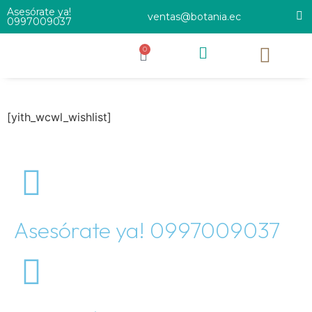
Asesórate ya!
ventas@botania.ec
0997009037
0
[yith_wcwl_wishlist]
Asesórate ya! 0997009037